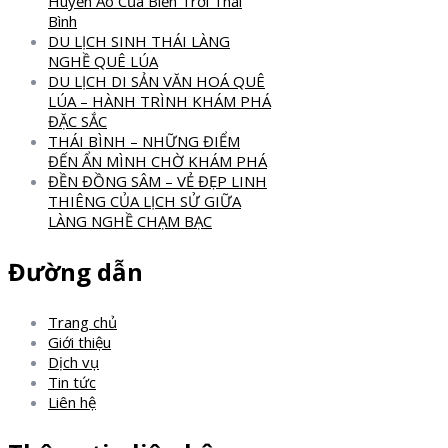
Huyền Ảo Của Biển Trời Thái
Bình
DU LỊCH SINH THÁI LÀNG
NGHỀ QUÊ LÚA
DU LỊCH DI SẢN VĂN HOÁ QUÊ
LÚA – HÀNH TRÌNH KHÁM PHÁ
ĐẶC SẮC
THÁI BÌNH – NHỮNG ĐIỂM
ĐẾN ẨN MÌNH CHỜ KHÁM PHÁ
ĐỀN ĐỒNG SÂM – VẺ ĐẸP LINH
THIÊNG CỦA LỊCH SỬ GIỮA
LÀNG NGHỀ CHẠM BẠC
Đường dẫn
Trang chủ
Giới thiệu
Dịch vụ
Tin tức
Liên hệ