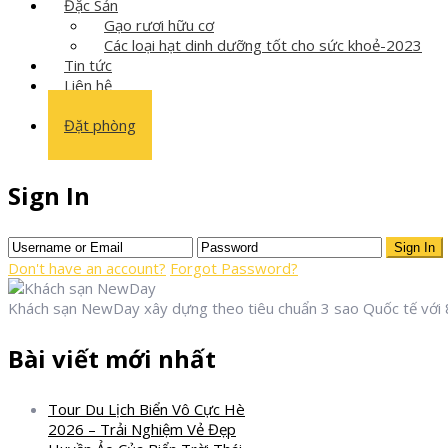
Đặc Sản
Gạo rươi hữu cơ
Các loại hạt dinh dưỡng tốt cho sức khoẻ-2023
Tin tức
Liên hệ
Đặt phòng
Sign In
Sign In
Don't have an account?
Forgot Password?
Khách sạn NewDay xây dựng theo tiêu chuẩn 3 sao Quốc tế với 
Bài viết mới nhất
Tour Du Lịch Biển Vô Cực Hè
2026 – Trải Nghiệm Vẻ Đẹp