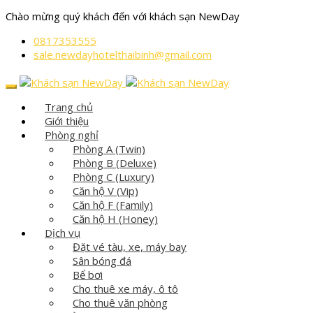
Chào mừng quý khách đến với khách sạn NewDay
0817353555
sale.newdayhotelthaibinh@gmail.com
Trang chủ
Giới thiệu
Phòng nghỉ
Phòng A (Twin)
Phòng B (Deluxe)
Phòng C (Luxury)
Căn hộ V (Vip)
Căn hộ F (Family)
Căn hộ H (Honey)
Dịch vụ
Đặt vé tàu, xe, máy bay
Sân bóng đá
Bể bơi
Cho thuê xe máy, ô tô
Cho thuê văn phòng