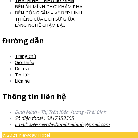
THÁI BÌNH – NHỮNG ĐIỂM
ĐẾN ẨN MÌNH CHỜ KHÁM PHÁ
ĐỀN ĐỒNG SÂM – VẺ ĐẸP LINH
THIÊNG CỦA LỊCH SỬ GIỮA
LÀNG NGHỀ CHẠM BẠC
Đường dẫn
Trang chủ
Giới thiệu
Dịch vụ
Tin tức
Liên hệ
Thông tin liên hệ
Bình Minh - Thị Trấn Kiến Xương -Thái Bình
Số điện thoại : 0817353555
Email: sale.newdayhotelthaibinh@gmail.com
@2021 Newday Hotel