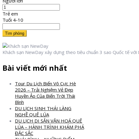
Người lớn
Trẻ em
Tuổi 4-10
Tìm phòng
Khách sạn NewDay xây dựng theo tiêu chuẩn 3 sao Quốc tế với 
Bài viết mới nhất
Tour Du Lịch Biển Vô Cực Hè
2026 – Trải Nghiệm Vẻ Đẹp
Huyền Ảo Của Biển Trời Thái
Bình
DU LỊCH SINH THÁI LÀNG
NGHỀ QUÊ LÚA
DU LỊCH DI SẢN VĂN HOÁ QUÊ
LÚA – HÀNH TRÌNH KHÁM PHÁ
ĐẶC SẮC