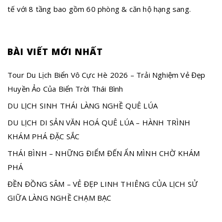
tế với 8 tầng bao gồm 60 phòng & căn hộ hạng sang.
BÀI VIẾT MỚI NHẤT
Tour Du Lịch Biển Vô Cực Hè 2026 – Trải Nghiệm Vẻ Đẹp
Huyền Ảo Của Biển Trời Thái Bình
DU LỊCH SINH THÁI LÀNG NGHỀ QUÊ LÚA
DU LỊCH DI SẢN VĂN HOÁ QUÊ LÚA – HÀNH TRÌNH
KHÁM PHÁ ĐẶC SẮC
THÁI BÌNH – NHỮNG ĐIỂM ĐẾN ẨN MÌNH CHỜ KHÁM
PHÁ
ĐỀN ĐỒNG SÂM – VẺ ĐẸP LINH THIÊNG CỦA LỊCH SỬ
GIỮA LÀNG NGHỀ CHẠM BẠC