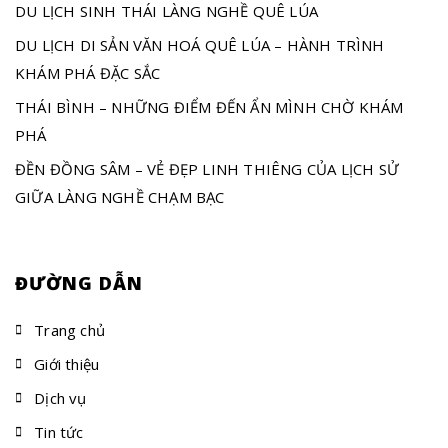
DU LỊCH SINH THÁI LÀNG NGHỀ QUÊ LÚA
DU LỊCH DI SẢN VĂN HOÁ QUÊ LÚA – HÀNH TRÌNH
KHÁM PHÁ ĐẶC SẮC
THÁI BÌNH – NHỮNG ĐIỂM ĐẾN ẨN MÌNH CHỜ KHÁM
PHÁ
ĐỀN ĐỒNG SÂM – VẺ ĐẸP LINH THIÊNG CỦA LỊCH SỬ
GIỮA LÀNG NGHỀ CHẠM BẠC
ĐƯỜNG DẪN
Trang chủ
Giới thiệu
Dịch vụ
Tin tức