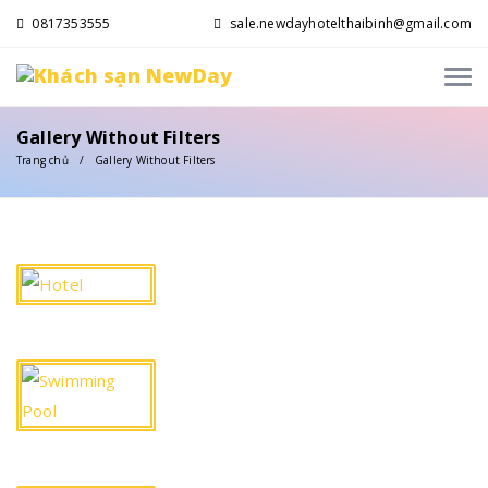
0817353555
sale.newdayhotelthaibinh@gmail.com
Gallery Without Filters
Trang chủ
Gallery Without Filters
Hotel
Swimming
Pool