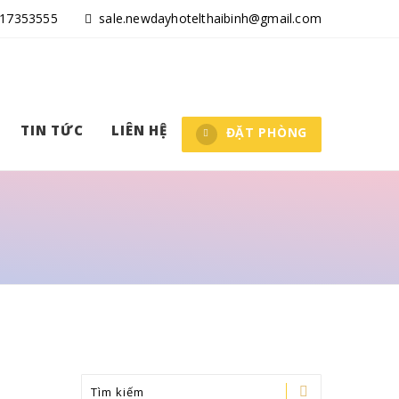
17353555
sale.newdayhotelthaibinh@gmail.com
TIN TỨC
LIÊN HỆ
ĐẶT PHÒNG