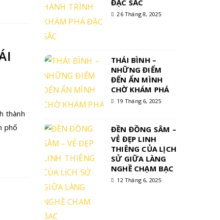
ĐẶC SẮC
26 Tháng 8, 2025
ÁI
THÁI BÌNH –
NHỮNG ĐIỂM
ĐẾN ẨN MÌNH
CHỜ KHÁM PHÁ
19 Tháng 6, 2025
ch thành
h phố
ĐỀN ĐỒNG SÂM –
VẺ ĐẸP LINH
THIÊNG CỦA LỊCH
SỬ GIỮA LÀNG
NGHỀ CHẠM BẠC
12 Tháng 6, 2025