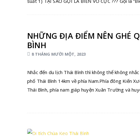
suất 1) TẠI SAO GỌI LÀ BIỂN VÔ CỰC ??? Gọi là “Biể
NHỮNG ĐỊA ĐIỂM NÊN GHÉ QU
BÌNH
8 THÁNG MƯỜI MỘT, 2023
Nhắc đến du lịch Thái Bình thì không thể không nh
phố Thái Bình 14km về phía Nam.Phía đông Kiến Xươ
Thái Bình, phía nam giáp huyện Xuân Trường và hu