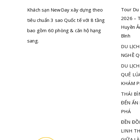
Tour Du 
Khách sạn NewDay xây dựng theo
2026 – 
tiêu chuẩn 3 sao Quốc tế với 8 tầng
Huyền Ảo
bao gồm 60 phòng & căn hộ hạng
Bình
sang.
DU LỊCH
NGHỀ Q
DU LỊCH
QUÊ LÚ
KHÁM P
THÁI B
ĐẾN ẨN
PHÁ
ĐỀN ĐỒ
LINH TH
GIỮA L