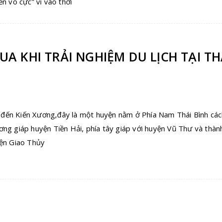
n vô cực” vì vào thời
A KHI TRẢI NGHIỆM DU LỊCH TẠI TH
ắc đến Kiến Xương,đây là một huyện nằm ở Phía Nam Thái Bình cá
ng giáp huyện Tiền Hải, phía tây giáp với huyện Vũ Thư và thàn
yện Giao Thủy