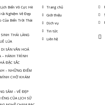
B
Lịch Biển Vô Cực Hè
Trang chủ
Trải Nghiệm Vẻ Đẹp
S
Giới thiệu
 Của Biển Trời Thái
E
Dịch vụ
Tin tức
 SINH THÁI LÀNG
Liên hệ
UÊ LÚA
 DI SẢN VĂN HOÁ
A – HÀNH TRÌNH
HÁ ĐẶC SẮC
ÌNH – NHỮNG ĐIỂM
 MÌNH CHỜ KHÁM
NG SÂM – VẺ ĐẸP
IÊNG CỦA LỊCH SỬ
ÀNG NGHỀ CHẠM BẠC