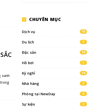
CHUYÊN MỤC
Dịch vụ
10
Du lịch
7
Đặc sản
10
 SẮC
Hồ bơi
1
Kỳ nghỉ
10
g xanh
 trong
Nhà hàng
2
Phòng tại NewDay
4
Sự kiện
2