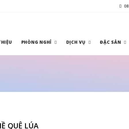
08
THIỆU
PHÒNG NGHỈ
DỊCH VỤ
ĐẶC SẢN
HỀ QUÊ LÚA