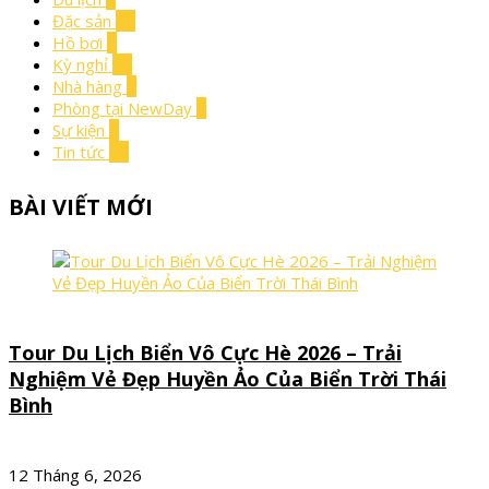
Đặc sản
10
Hồ bơi
1
Kỳ nghỉ
10
Nhà hàng
2
Phòng tại NewDay
4
Sự kiện
2
Tin tức
11
BÀI VIẾT MỚI
Tour Du Lịch Biển Vô Cực Hè 2026 – Trải
Nghiệm Vẻ Đẹp Huyền Ảo Của Biển Trời Thái
Bình
12 Tháng 6, 2026