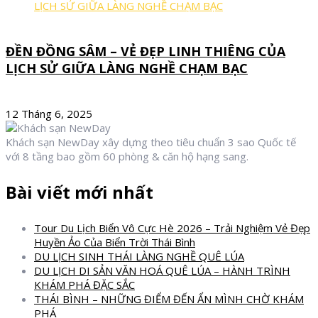
ĐỀN ĐỒNG SÂM – VẺ ĐẸP LINH THIÊNG CỦA
LỊCH SỬ GIỮA LÀNG NGHỀ CHẠM BẠC
12 Tháng 6, 2025
Khách sạn NewDay xây dựng theo tiêu chuẩn 3 sao Quốc tế
với 8 tầng bao gồm 60 phòng & căn hộ hạng sang.
Bài viết mới nhất
Tour Du Lịch Biển Vô Cực Hè 2026 – Trải Nghiệm Vẻ Đẹp
Huyền Ảo Của Biển Trời Thái Bình
DU LỊCH SINH THÁI LÀNG NGHỀ QUÊ LÚA
DU LỊCH DI SẢN VĂN HOÁ QUÊ LÚA – HÀNH TRÌNH
KHÁM PHÁ ĐẶC SẮC
THÁI BÌNH – NHỮNG ĐIỂM ĐẾN ẨN MÌNH CHỜ KHÁM
PHÁ