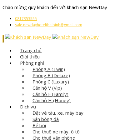
Chào mừng quý khách đến với khách sạn NewDay
0817353555
sale.newdayhotelthaibinh@gmail.com
Trang chủ
Giới thiệu
Phòng nghỉ
Phòng A (Twin)
Phòng B (Deluxe)
Phòng C (Luxury)
Căn hộ V (Vip)
Căn hộ F (Family)
Căn hộ H (Honey)
Dịch vụ
Đặt vé tàu, xe, máy bay
Sân bóng đá
Bể bơi
Cho thuê xe máy, ô tô
Cho thuê văn phòng